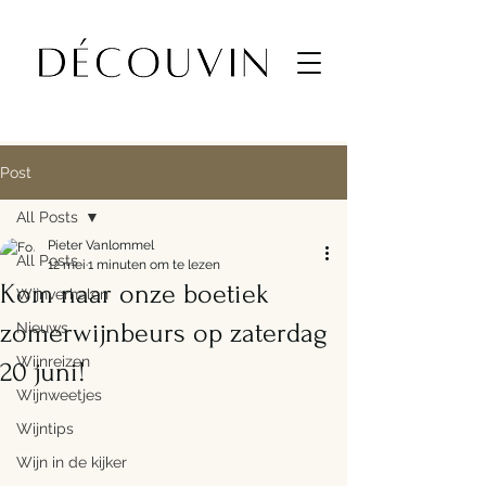
Post
All Posts
Pieter Vanlommel
All Posts
12 mei
1 minuten om te lezen
Kom naar onze boetiek
Wijnverhalen
zomerwijnbeurs op zaterdag
Nieuws
Wijnreizen
20 juni!
Wijnweetjes
Wijntips
Wijn in de kijker