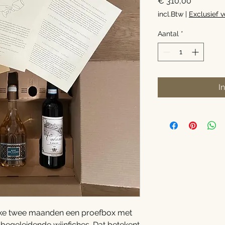
Prijs
€ 310,00
incl.Btw
|
Exclusief 
Aantal
*
I
elke twee maanden een proefbox met
n begeleidende wijnfiches. Dat betekent