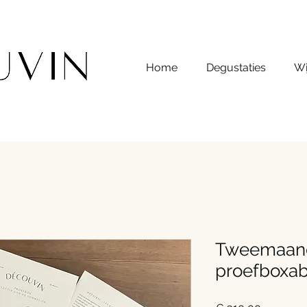
Home
Degustaties
Wi
Tweemaand
proefboxab