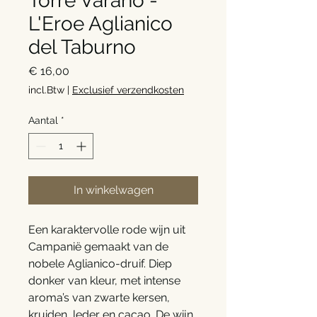
Torre Varano -
L'Eroe Aglianico
del Taburno
Prijs
€ 16,00
incl.Btw
|
Exclusief verzendkosten
Aantal
*
In winkelwagen
Een karaktervolle rode wijn uit
Campanië gemaakt van de
nobele Aglianico-druif. Diep
donker van kleur, met intense
aroma’s van zwarte kersen,
kruiden, leder en cacao. De wijn