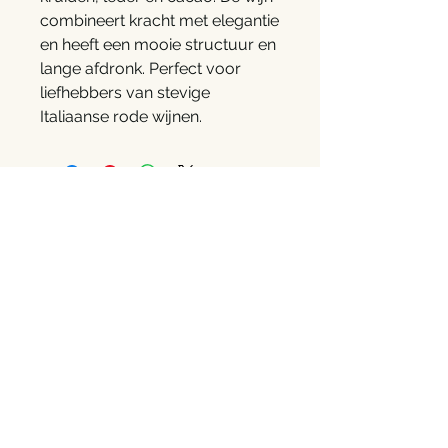
combineert kracht met elegantie
en heeft een mooie structuur en
lange afdronk. Perfect voor
liefhebbers van stevige
Italiaanse rode wijnen.
Contact
Pieter Vanlommel
Amelsdorp 90
3740 Bilzen
info@decouvin.be
+32484461673