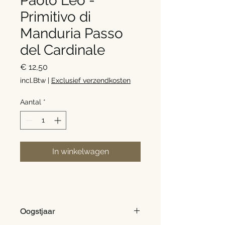
Paolo Leo -
Primitivo di
Manduria Passo
del Cardinale
Prijs
€ 12,50
incl.Btw
|
Exclusief verzendkosten
Aantal
*
In winkelwagen
Oogstjaar