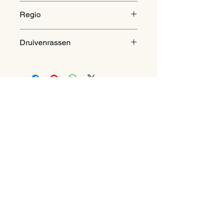
2022
Regio
Puglia, Italië
Druivenrassen
Primitivo
Contact
Pieter Vanlommel
Amelsdorp 90
3740 Bilzen
info@decouvin.be
+32484461673