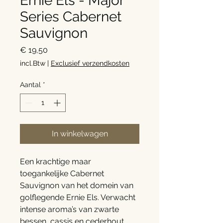
Ernie Els - Major
Series Cabernet
Sauvignon
Prijs
€ 19,50
incl.Btw
|
Exclusief verzendkosten
Aantal
*
In winkelwagen
Een krachtige maar
toegankelijke Cabernet
Sauvignon van het domein van
golflegende Ernie Els. Verwacht
intense aroma’s van zwarte
bessen, cassis en cederhout,