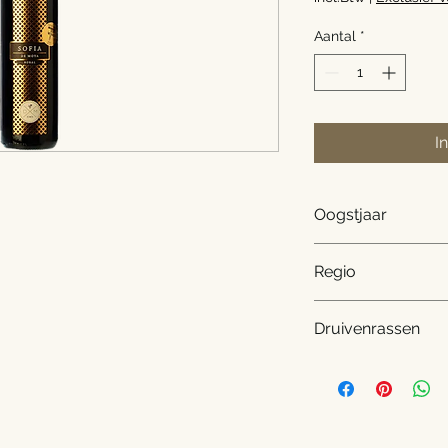
Aantal
*
I
Oogstjaar
2019
Regio
Valencia, Spanje
Druivenrassen
90% Bobal, 10% Cab