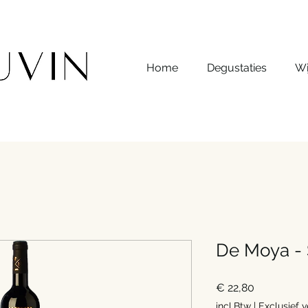
Home
Degustaties
Wi
De Moya - 
Prijs
€ 22,80
incl.Btw
|
Exclusief 