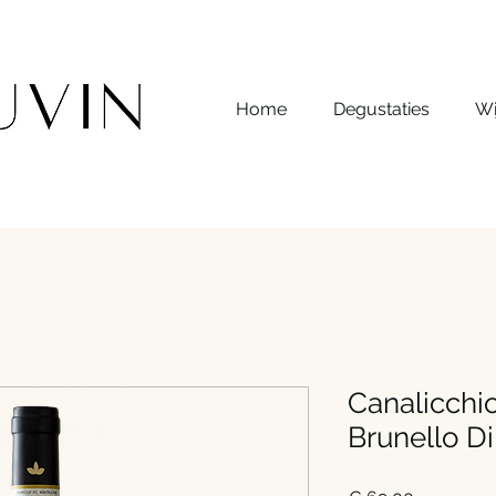
Home
Degustaties
Wi
Canalicchio
Brunello D