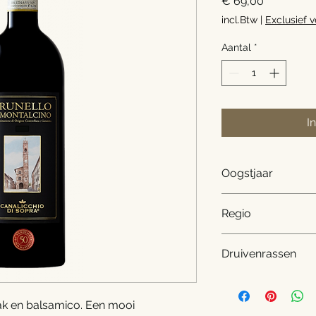
Prijs
€ 69,00
incl.Btw
|
Exclusief 
Aantal
*
I
Oogstjaar
2018
Regio
Toscane, Italië
Druivenrassen
Sangiovese
bak en balsamico. Een mooi