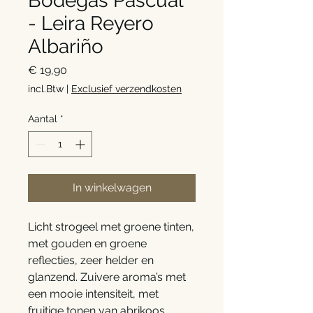
Bodegas Pascual
- Leira Reyero
Albariño
Prijs
€ 19,90
incl.Btw
|
Exclusief verzendkosten
Aantal
*
In winkelwagen
Licht strogeel met groene tinten,
met gouden en groene
reflecties, zeer helder en
glanzend. Zuivere aroma’s met
een mooie intensiteit, met
fruitige tonen van abrikoos,